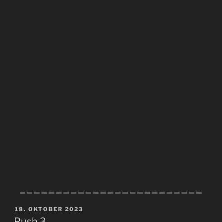
VERÖFFENTLICHT
18. OKTOBER 2023
AM
Push 3